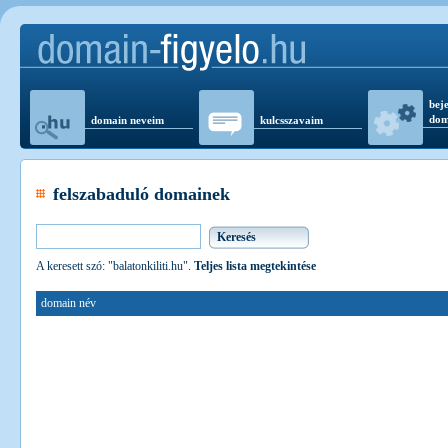
beje
dom
domain neveim
kulcsszavaim
felszabaduló domainek
A keresett szó: "balatonkiliti.hu".
Teljes lista megtekintése
domain név