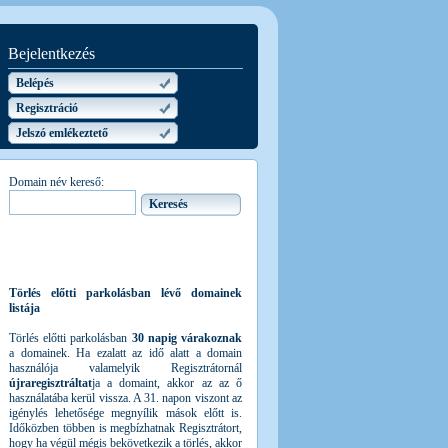
Bejelentkezés
Belépés
Regisztráció
Jelszó emlékeztető
Domain név kereső:
Törlés előtti parkolásban lévő domainek
listája
Törlés előtti parkolásban
30 napig várakoznak
a domainek. Ha ezalatt az idő alatt a domain
használója valamelyik Regisztrátornál
újraregisztráltat
ja a domaint, akkor az az ő
használatába kerül vissza. A 31. napon viszont az
igénylés lehetősége megnyílik mások előtt is.
Időközben többen is megbízhatnak Regisztrátort,
hogy ha végül mégis bekövetkezik a törlés, akkor