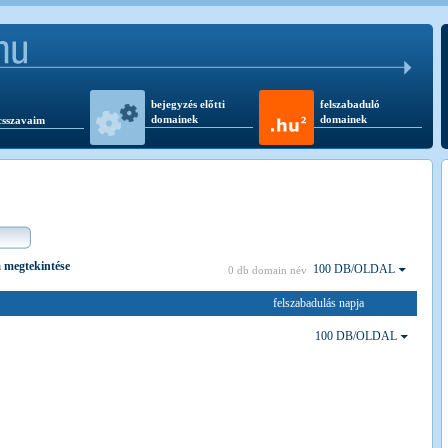
bejegyzés előtti
felszabaduló
domainek
domainek
csszavaim
ta megtekintése
100 DB/OLDAL
0 db domain név
felszabadulás napja
100 DB/OLDAL