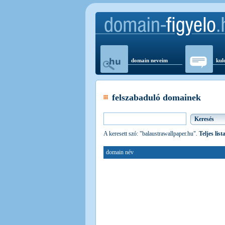
domain neveim
kul
felszabaduló domainek
A keresett szó: "balaustrawallpaper.hu".
Teljes lis
domain név