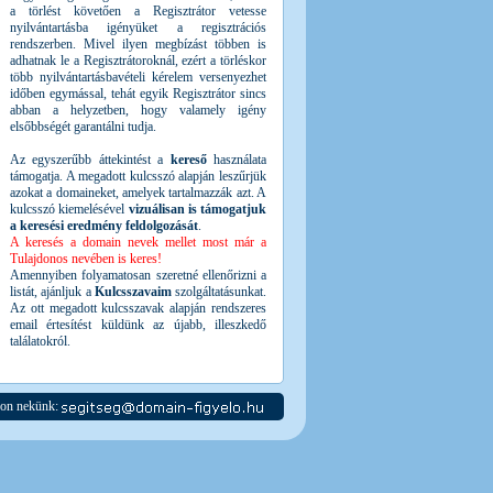
a törlést követően a Regisztrátor vetesse
nyilvántartásba igényüket a regisztrációs
rendszerben. Mivel ilyen megbízást többen is
adhatnak le a Regisztrátoroknál, ezért a törléskor
több nyilvántartásbavételi kérelem versenyezhet
időben egymással, tehát egyik Regisztrátor sincs
abban a helyzetben, hogy valamely igény
elsőbbségét garantálni tudja.
Az egyszerűbb áttekintést a
kereső
használata
támogatja. A megadott kulcsszó alapján leszűrjük
azokat a domaineket, amelyek tartalmazzák azt. A
kulcsszó kiemelésével
vizuálisan is támogatjuk
a keresési eredmény feldolgozását
.
A keresés a domain nevek mellet most már a
Tulajdonos nevében is keres!
Amennyiben folyamatosan szeretné ellenőrizni a
listát, ajánljuk a
Kulcsszavaim
szolgáltatásunkat.
Az ott megadott kulcsszavak alapján rendszeres
email értesítést küldünk az újabb, illeszkedő
találatokról.
jon nekünk: