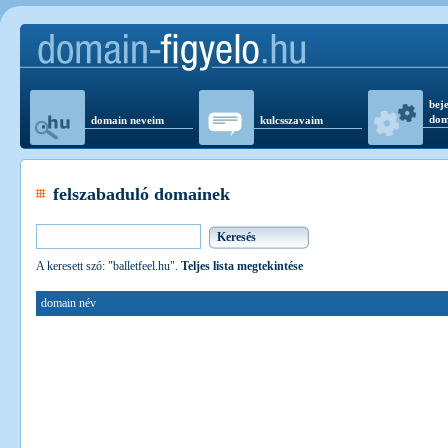
beje
dom
domain neveim
kulcsszavaim
felszabaduló domainek
A keresett szó: "balletfeel.hu".
Teljes lista megtekintése
domain név