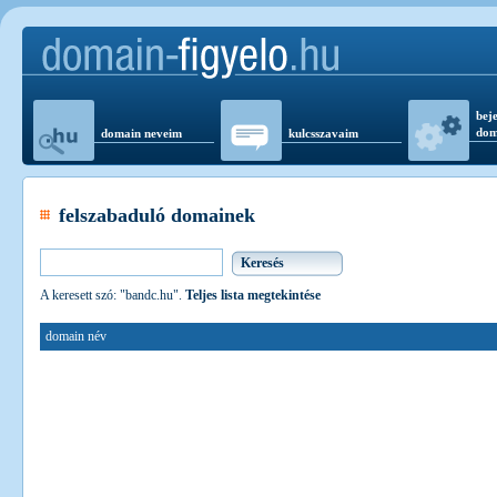
beje
dom
domain neveim
kulcsszavaim
felszabaduló domainek
A keresett szó: "bandc.hu".
Teljes lista megtekintése
domain név