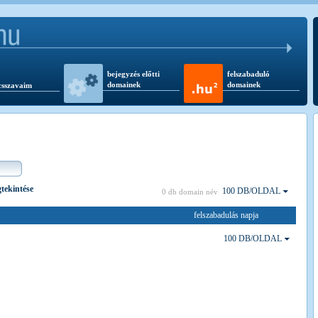
bejegyzés előtti
felszabaduló
domainek
domainek
csszavaim
gtekintése
100 DB/OLDAL
0 db domain név
felszabadulás napja
100 DB/OLDAL