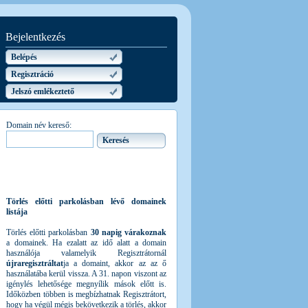
Bejelentkezés
Belépés
Regisztráció
Jelszó emlékeztető
Domain név kereső:
Törlés előtti parkolásban lévő domainek
listája
Törlés előtti parkolásban
30 napig várakoznak
a domainek. Ha ezalatt az idő alatt a domain
használója valamelyik Regisztrátornál
újraregisztráltat
ja a domaint, akkor az az ő
használatába kerül vissza. A 31. napon viszont az
igénylés lehetősége megnyílik mások előtt is.
Időközben többen is megbízhatnak Regisztrátort,
hogy ha végül mégis bekövetkezik a törlés, akkor