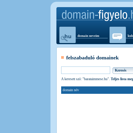
domain neveim
kul
felszabaduló domainek
A keresett szó: "barataimmese.hu".
Teljes lista me
domain név