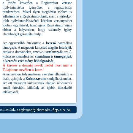
a törlést követően a Regisztrátor vetesse
nyilvántartásba igényüket a regisztrációs
rendszerben. Mivel ilyen megbízást többen is
adhatnak le a Regisztrátoroknál, ezért a törléskor
több nyilvántartásbavételi kérelem versenyezhet
időben egymással, tehát egyik Regisztrátor sincs
abban a helyzetben, hogy valamely igény
elsőbbségét garantálni tudja.
Az egyszerűbb áttekintést a
kereső
használata
támogatja. A megadott kulcsszó alapján leszűrjük
azokat a domaineket, amelyek tartalmazzák azt. A
kulcsszó kiemelésével
vizuálisan is támogatjuk
a keresési eredmény feldolgozását
.
A keresés a domain nevek mellet most már a
Tulajdonos nevében is keres!
Amennyiben folyamatosan szeretné ellenőrizni a
listát, ajánljuk a
Kulcsszavaim
szolgáltatásunkat.
Az ott megadott kulcsszavak alapján rendszeres
email értesítést küldünk az újabb, illeszkedő
találatokról.
jon nekünk: