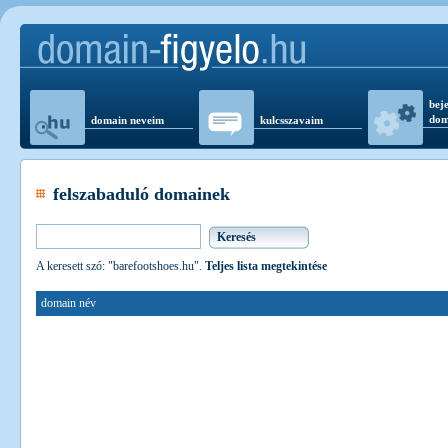
beje
dom
domain neveim
kulcsszavaim
felszabaduló domainek
A keresett szó: "barefootshoes.hu".
Teljes lista megtekintése
domain név