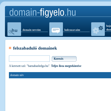
beje
dom
domain neveim
kulcsszavaim
felszabaduló domainek
A keresett szó: "barnabashelga.hu".
Teljes lista megtekintése
domain név