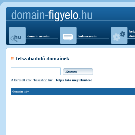
beje
dom
domain neveim
kulcsszavaim
felszabaduló domainek
A keresett szó: "baseshop.hu".
Teljes lista megtekintése
domain név