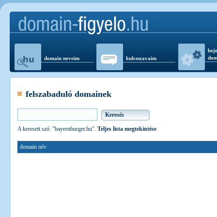
beje
dom
domain neveim
kulcsszavaim
felszabaduló domainek
A keresett szó: "bayernburger.hu".
Teljes lista megtekintése
domain név