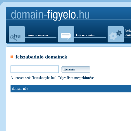
beje
dom
domain neveim
kulcsszavaim
felszabaduló domainek
A keresett szó: "baziskonyha.hu".
Teljes lista megtekintése
domain név