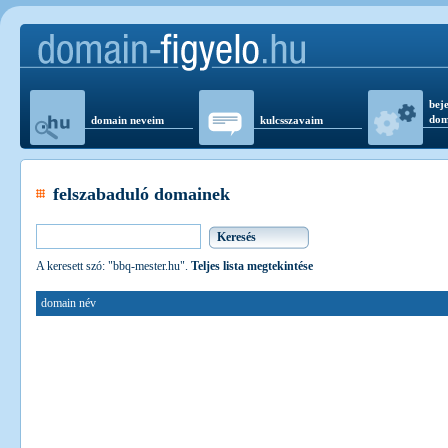
beje
dom
domain neveim
kulcsszavaim
felszabaduló domainek
A keresett szó: "bbq-mester.hu".
Teljes lista megtekintése
domain név