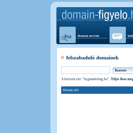
domain neveim
kul
felszabaduló domainek
A keresett szó: "bcgmarketing.hu".
Teljes lista me
domain név