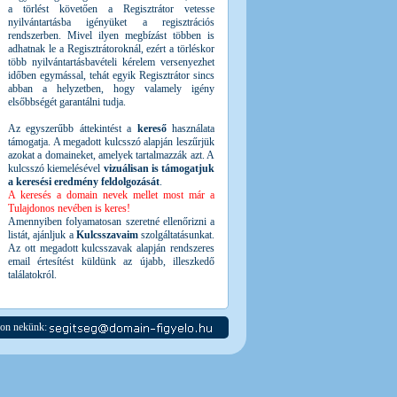
a törlést követően a Regisztrátor vetesse
nyilvántartásba igényüket a regisztrációs
rendszerben. Mivel ilyen megbízást többen is
adhatnak le a Regisztrátoroknál, ezért a törléskor
több nyilvántartásbavételi kérelem versenyezhet
időben egymással, tehát egyik Regisztrátor sincs
abban a helyzetben, hogy valamely igény
elsőbbségét garantálni tudja.
Az egyszerűbb áttekintést a
kereső
használata
támogatja. A megadott kulcsszó alapján leszűrjük
azokat a domaineket, amelyek tartalmazzák azt. A
kulcsszó kiemelésével
vizuálisan is támogatjuk
a keresési eredmény feldolgozását
.
A keresés a domain nevek mellet most már a
Tulajdonos nevében is keres!
Amennyiben folyamatosan szeretné ellenőrizni a
listát, ajánljuk a
Kulcsszavaim
szolgáltatásunkat.
Az ott megadott kulcsszavak alapján rendszeres
email értesítést küldünk az újabb, illeszkedő
találatokról.
jon nekünk: