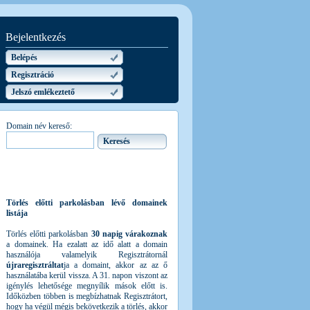
Bejelentkezés
Belépés
Regisztráció
Jelszó emlékeztető
Domain név kereső:
Törlés előtti parkolásban lévő domainek
listája
Törlés előtti parkolásban
30 napig várakoznak
a domainek. Ha ezalatt az idő alatt a domain
használója valamelyik Regisztrátornál
újraregisztráltat
ja a domaint, akkor az az ő
használatába kerül vissza. A 31. napon viszont az
igénylés lehetősége megnyílik mások előtt is.
Időközben többen is megbízhatnak Regisztrátort,
hogy ha végül mégis bekövetkezik a törlés, akkor