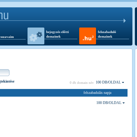
bejegyzés előtti
felszabaduló
domainek
domainek
csszavaim
gtekintése
100 DB/OLDAL
0 db domain név
felszabadulás napja
100 DB/OLDAL