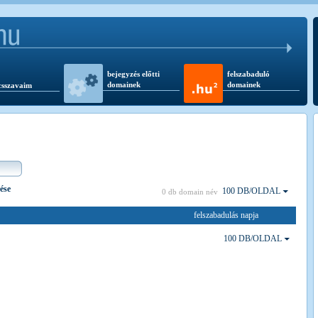
bejegyzés előtti
felszabaduló
domainek
domainek
csszavaim
tése
100 DB/OLDAL
0 db domain név
felszabadulás napja
100 DB/OLDAL