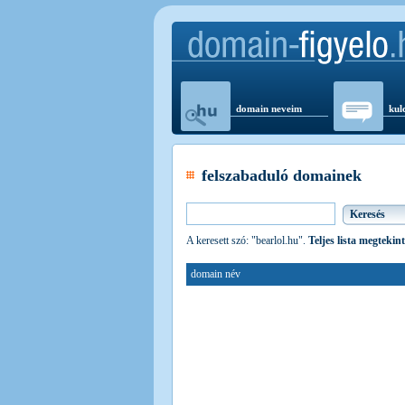
domain neveim
kul
felszabaduló domainek
A keresett szó: "bearlol.hu".
Teljes lista megtekin
domain név