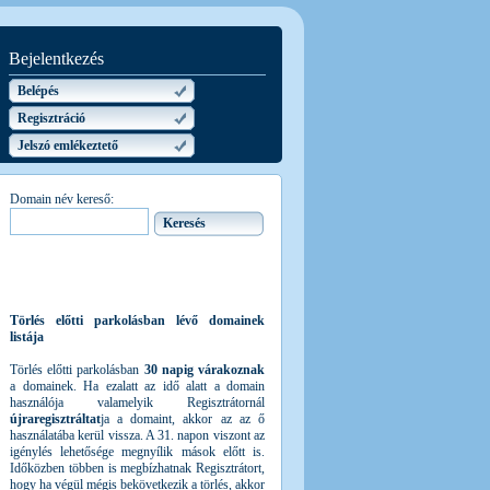
Bejelentkezés
Belépés
Regisztráció
Jelszó emlékeztető
Domain név kereső:
Törlés előtti parkolásban lévő domainek
listája
Törlés előtti parkolásban
30 napig várakoznak
a domainek. Ha ezalatt az idő alatt a domain
használója valamelyik Regisztrátornál
újraregisztráltat
ja a domaint, akkor az az ő
használatába kerül vissza. A 31. napon viszont az
igénylés lehetősége megnyílik mások előtt is.
Időközben többen is megbízhatnak Regisztrátort,
hogy ha végül mégis bekövetkezik a törlés, akkor