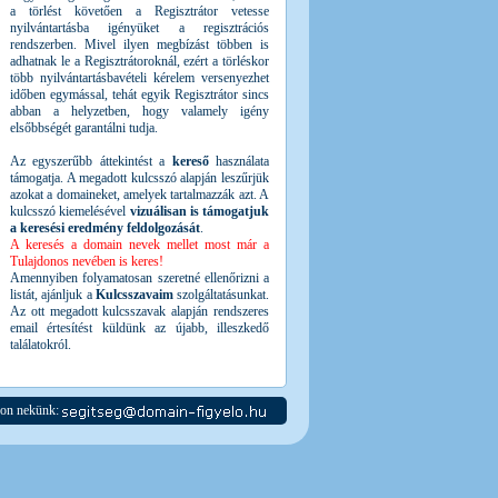
a törlést követően a Regisztrátor vetesse
nyilvántartásba igényüket a regisztrációs
rendszerben. Mivel ilyen megbízást többen is
adhatnak le a Regisztrátoroknál, ezért a törléskor
több nyilvántartásbavételi kérelem versenyezhet
időben egymással, tehát egyik Regisztrátor sincs
abban a helyzetben, hogy valamely igény
elsőbbségét garantálni tudja.
Az egyszerűbb áttekintést a
kereső
használata
támogatja. A megadott kulcsszó alapján leszűrjük
azokat a domaineket, amelyek tartalmazzák azt. A
kulcsszó kiemelésével
vizuálisan is támogatjuk
a keresési eredmény feldolgozását
.
A keresés a domain nevek mellet most már a
Tulajdonos nevében is keres!
Amennyiben folyamatosan szeretné ellenőrizni a
listát, ajánljuk a
Kulcsszavaim
szolgáltatásunkat.
Az ott megadott kulcsszavak alapján rendszeres
email értesítést küldünk az újabb, illeszkedő
találatokról.
jon nekünk: