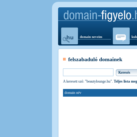
domain neveim
kul
felszabaduló domainek
A keresett szó: "beautylounge.hu".
Teljes lista me
domain név