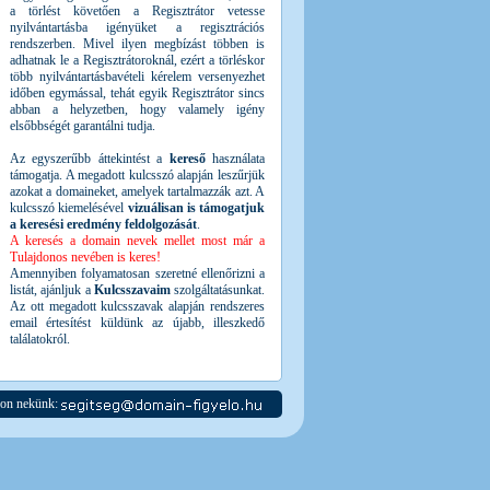
a törlést követően a Regisztrátor vetesse
nyilvántartásba igényüket a regisztrációs
rendszerben. Mivel ilyen megbízást többen is
adhatnak le a Regisztrátoroknál, ezért a törléskor
több nyilvántartásbavételi kérelem versenyezhet
időben egymással, tehát egyik Regisztrátor sincs
abban a helyzetben, hogy valamely igény
elsőbbségét garantálni tudja.
Az egyszerűbb áttekintést a
kereső
használata
támogatja. A megadott kulcsszó alapján leszűrjük
azokat a domaineket, amelyek tartalmazzák azt. A
kulcsszó kiemelésével
vizuálisan is támogatjuk
a keresési eredmény feldolgozását
.
A keresés a domain nevek mellet most már a
Tulajdonos nevében is keres!
Amennyiben folyamatosan szeretné ellenőrizni a
listát, ajánljuk a
Kulcsszavaim
szolgáltatásunkat.
Az ott megadott kulcsszavak alapján rendszeres
email értesítést küldünk az újabb, illeszkedő
találatokról.
jon nekünk: