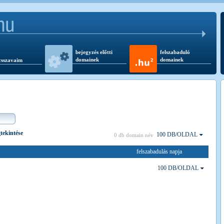
bejegyzés előtti
felszabaduló
domainek
domainek
csszavaim
gtekintése
100 DB/OLDAL
0 db domain név
felszabadulás napja
100 DB/OLDAL