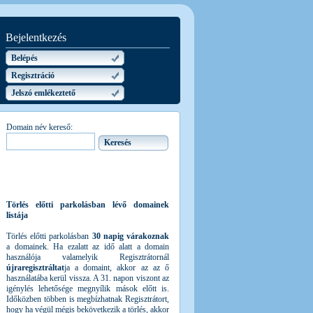
Bejelentkezés
Belépés
Regisztráció
Jelszó emlékeztető
Domain név kereső:
Törlés előtti parkolásban lévő domainek
listája
Törlés előtti parkolásban
30 napig várakoznak
a domainek. Ha ezalatt az idő alatt a domain
használója valamelyik Regisztrátornál
újraregisztráltat
ja a domaint, akkor az az ő
használatába kerül vissza. A 31. napon viszont az
igénylés lehetősége megnyílik mások előtt is.
Időközben többen is megbízhatnak Regisztrátort,
hogy ha végül mégis bekövetkezik a törlés, akkor