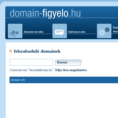
beje
dom
domain neveim
kulcsszavaim
felszabaduló domainek
A keresett szó: "becsiantikvitas.hu".
Teljes lista megtekintése
domain név