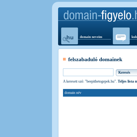
domain neveim
kul
felszabaduló domainek
A keresett szó: "beepithetogepek.hu".
Teljes lista
domain név