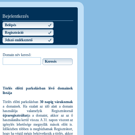
Bejelentkezés
Belépés
Regisztráció
Jelszó emlékeztető
Domain név kereső:
Törlés előtti parkolásban lévő domainek
listája
Törlés előtti parkolásban
30 napig várakoznak
a domainek. Ha ezalatt az idő alatt a domain
használója valamelyik Regisztrátornál
újraregisztráltat
ja a domaint, akkor az az ő
használatába kerül vissza. A 31. napon viszont az
igénylés lehetősége megnyílik mások előtt is.
Időközben többen is megbízhatnak Regisztrátort,
hogy ha végül mégis bekövetkezik a törlés, akkor