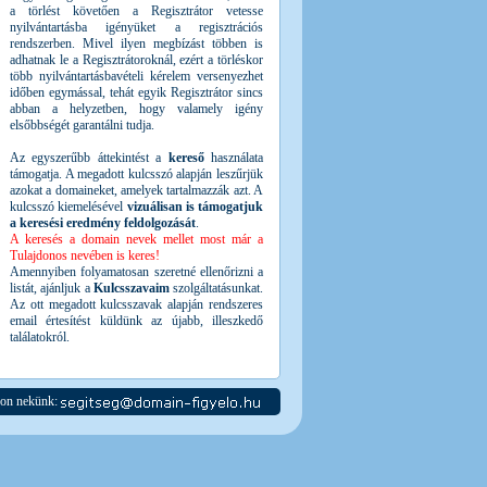
a törlést követően a Regisztrátor vetesse
nyilvántartásba igényüket a regisztrációs
rendszerben. Mivel ilyen megbízást többen is
adhatnak le a Regisztrátoroknál, ezért a törléskor
több nyilvántartásbavételi kérelem versenyezhet
időben egymással, tehát egyik Regisztrátor sincs
abban a helyzetben, hogy valamely igény
elsőbbségét garantálni tudja.
Az egyszerűbb áttekintést a
kereső
használata
támogatja. A megadott kulcsszó alapján leszűrjük
azokat a domaineket, amelyek tartalmazzák azt. A
kulcsszó kiemelésével
vizuálisan is támogatjuk
a keresési eredmény feldolgozását
.
A keresés a domain nevek mellet most már a
Tulajdonos nevében is keres!
Amennyiben folyamatosan szeretné ellenőrizni a
listát, ajánljuk a
Kulcsszavaim
szolgáltatásunkat.
Az ott megadott kulcsszavak alapján rendszeres
email értesítést küldünk az újabb, illeszkedő
találatokról.
jon nekünk: