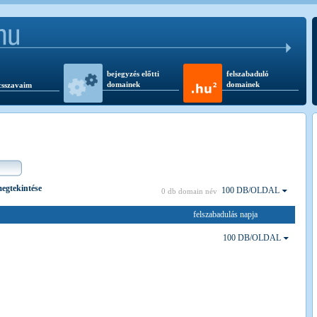
bejegyzés előtti
felszabaduló
domainek
domainek
csszavaim
 megtekintése
100 DB/OLDAL
0 db domain név
felszabadulás napja
100 DB/OLDAL