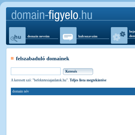
beje
dom
domain neveim
kulcsszavaim
felszabaduló domainek
A keresett szó: "befektetesiajanlatok.hu".
Teljes lista megtekintése
domain név