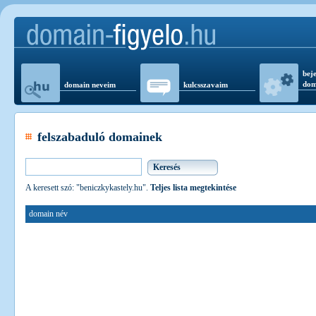
beje
dom
domain neveim
kulcsszavaim
felszabaduló domainek
A keresett szó: "beniczkykastely.hu".
Teljes lista megtekintése
domain név