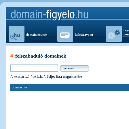
beje
dom
domain neveim
kulcsszavaim
felszabaduló domainek
A keresett szó: "berly.hu".
Teljes lista megtekintése
domain név