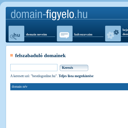
beje
dom
domain neveim
kulcsszavaim
felszabaduló domainek
A keresett szó: "bestdogonline.hu".
Teljes lista megtekintése
domain név