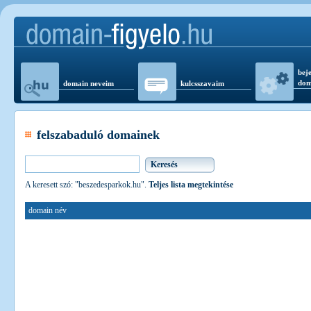
beje
dom
domain neveim
kulcsszavaim
felszabaduló domainek
A keresett szó: "beszedesparkok.hu".
Teljes lista megtekintése
domain név