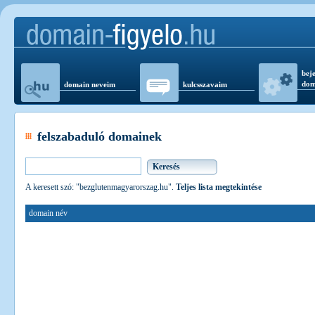
beje
dom
domain neveim
kulcsszavaim
felszabaduló domainek
A keresett szó: "bezglutenmagyarorszag.hu".
Teljes lista megtekintése
domain név