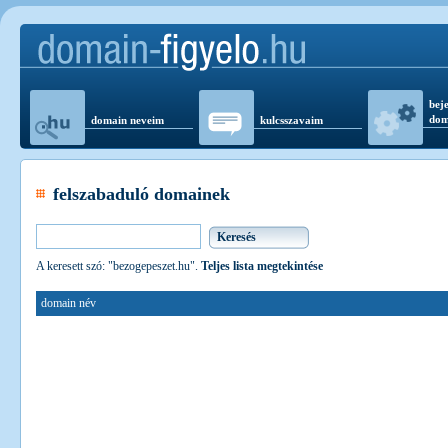
beje
dom
domain neveim
kulcsszavaim
felszabaduló domainek
A keresett szó: "bezogepeszet.hu".
Teljes lista megtekintése
domain név