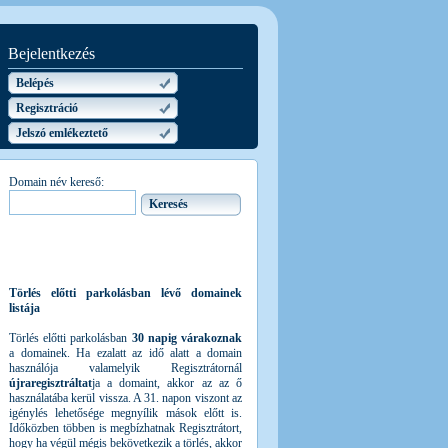
Bejelentkezés
Belépés
Regisztráció
Jelszó emlékeztető
Domain név kereső:
Törlés előtti parkolásban lévő domainek
listája
Törlés előtti parkolásban
30 napig várakoznak
a domainek. Ha ezalatt az idő alatt a domain
használója valamelyik Regisztrátornál
újraregisztráltat
ja a domaint, akkor az az ő
használatába kerül vissza. A 31. napon viszont az
igénylés lehetősége megnyílik mások előtt is.
Időközben többen is megbízhatnak Regisztrátort,
hogy ha végül mégis bekövetkezik a törlés, akkor