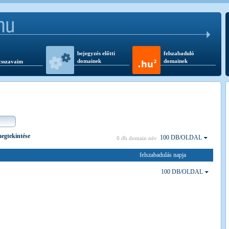
bejegyzés előtti
felszabaduló
domainek
domainek
csszavaim
 megtekintése
100 DB/OLDAL
0 db domain név
felszabadulás napja
100 DB/OLDAL