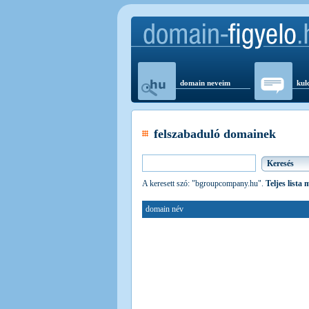
domain neveim
kul
felszabaduló domainek
A keresett szó: "bgroupcompany.hu".
Teljes lista
domain név