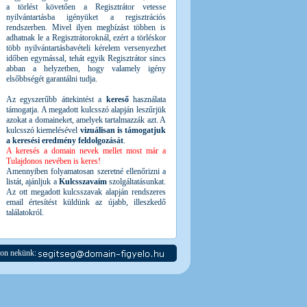
a törlést követően a Regisztrátor vetesse
nyilvántartásba igényüket a regisztrációs
rendszerben. Mivel ilyen megbízást többen is
adhatnak le a Regisztrátoroknál, ezért a törléskor
több nyilvántartásbavételi kérelem versenyezhet
időben egymással, tehát egyik Regisztrátor sincs
abban a helyzetben, hogy valamely igény
elsőbbségét garantálni tudja.
Az egyszerűbb áttekintést a
kereső
használata
támogatja. A megadott kulcsszó alapján leszűrjük
azokat a domaineket, amelyek tartalmazzák azt. A
kulcsszó kiemelésével
vizuálisan is támogatjuk
a keresési eredmény feldolgozását
.
A keresés a domain nevek mellet most már a
Tulajdonos nevében is keres!
Amennyiben folyamatosan szeretné ellenőrizni a
listát, ajánljuk a
Kulcsszavaim
szolgáltatásunkat.
Az ott megadott kulcsszavak alapján rendszeres
email értesítést küldünk az újabb, illeszkedő
találatokról.
jon nekünk: