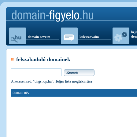
beje
dom
domain neveim
kulcsszavaim
felszabaduló domainek
A keresett szó: "bhgshop.hu".
Teljes lista megtekintése
domain név