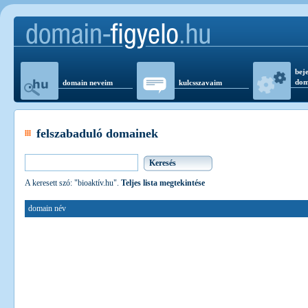
beje
dom
domain neveim
kulcsszavaim
felszabaduló domainek
A keresett szó: "bioaktív.hu".
Teljes lista megtekintése
domain név