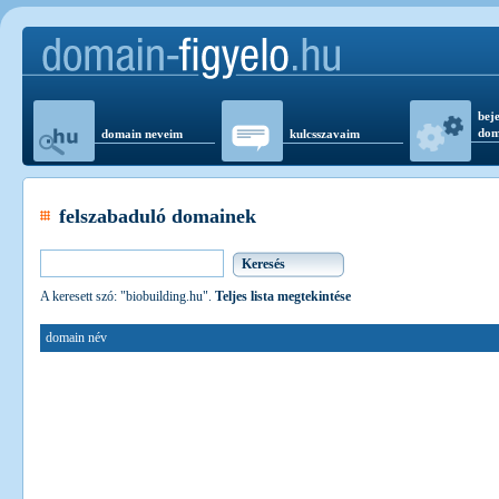
beje
dom
domain neveim
kulcsszavaim
felszabaduló domainek
A keresett szó: "biobuilding.hu".
Teljes lista megtekintése
domain név