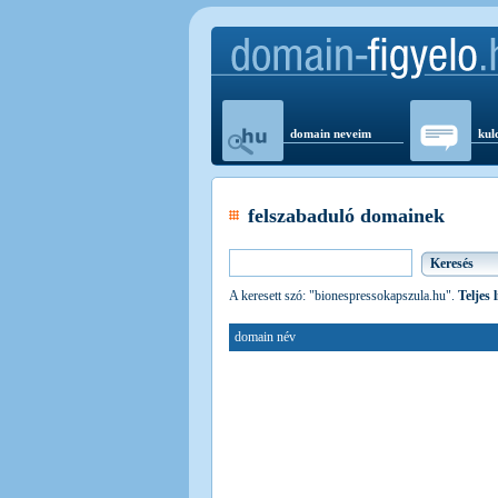
domain neveim
kul
felszabaduló domainek
A keresett szó: "bionespressokapszula.hu".
Teljes 
domain név