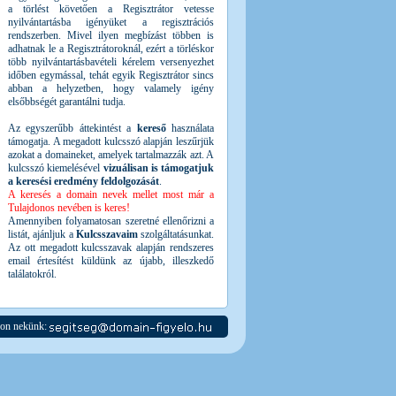
a törlést követően a Regisztrátor vetesse
nyilvántartásba igényüket a regisztrációs
rendszerben. Mivel ilyen megbízást többen is
adhatnak le a Regisztrátoroknál, ezért a törléskor
több nyilvántartásbavételi kérelem versenyezhet
időben egymással, tehát egyik Regisztrátor sincs
abban a helyzetben, hogy valamely igény
elsőbbségét garantálni tudja.
Az egyszerűbb áttekintést a
kereső
használata
támogatja. A megadott kulcsszó alapján leszűrjük
azokat a domaineket, amelyek tartalmazzák azt. A
kulcsszó kiemelésével
vizuálisan is támogatjuk
a keresési eredmény feldolgozását
.
A keresés a domain nevek mellet most már a
Tulajdonos nevében is keres!
Amennyiben folyamatosan szeretné ellenőrizni a
listát, ajánljuk a
Kulcsszavaim
szolgáltatásunkat.
Az ott megadott kulcsszavak alapján rendszeres
email értesítést küldünk az újabb, illeszkedő
találatokról.
jon nekünk: