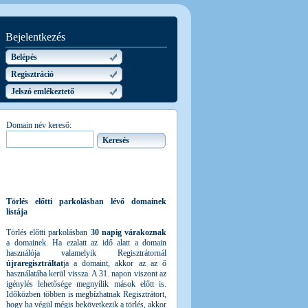
Bejelentkezés
Belépés
Regisztráció
Jelszó emlékeztető
Domain név kereső:
Törlés előtti parkolásban lévő domainek
listája
Törlés előtti parkolásban
30 napig várakoznak
a domainek. Ha ezalatt az idő alatt a domain
használója valamelyik Regisztrátornál
újraregisztráltat
ja a domaint, akkor az az ő
használatába kerül vissza. A 31. napon viszont az
igénylés lehetősége megnyílik mások előtt is.
Időközben többen is megbízhatnak Regisztrátort,
hogy ha végül mégis bekövetkezik a törlés, akkor