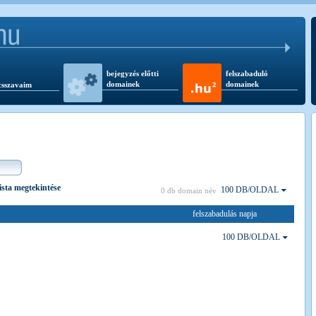
bejegyzés előtti
felszabaduló
domainek
domainek
csszavaim
lista megtekintése
100 DB/OLDAL
0 db domain név
felszabadulás napja
100 DB/OLDAL