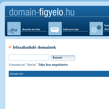
beje
dom
domain neveim
kulcsszavaim
felszabaduló domainek
A keresett szó: "biot.hu".
Teljes lista megtekintése
domain név