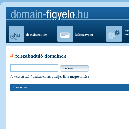
beje
dom
domain neveim
kulcsszavaim
felszabaduló domainek
A keresett szó: "bixleaders.hu".
Teljes lista megtekintése
domain név