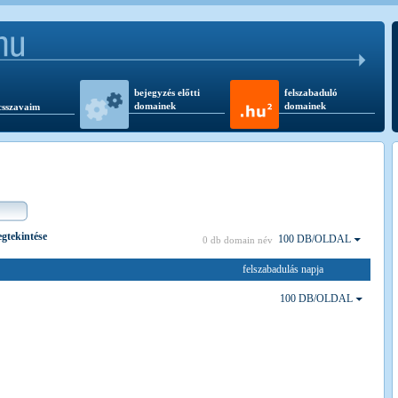
bejegyzés előtti
felszabaduló
domainek
domainek
csszavaim
egtekintése
100 DB/OLDAL
0 db domain név
felszabadulás napja
100 DB/OLDAL