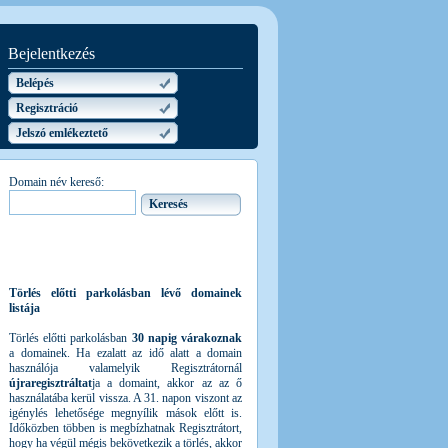
Bejelentkezés
Belépés
Regisztráció
Jelszó emlékeztető
Domain név kereső:
Törlés előtti parkolásban lévő domainek
listája
Törlés előtti parkolásban
30 napig várakoznak
a domainek. Ha ezalatt az idő alatt a domain
használója valamelyik Regisztrátornál
újraregisztráltat
ja a domaint, akkor az az ő
használatába kerül vissza. A 31. napon viszont az
igénylés lehetősége megnyílik mások előtt is.
Időközben többen is megbízhatnak Regisztrátort,
hogy ha végül mégis bekövetkezik a törlés, akkor