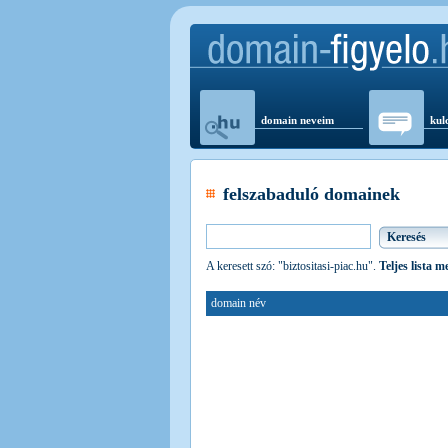
domain neveim
kul
felszabaduló domainek
A keresett szó: "biztositasi-piac.hu".
Teljes lista m
domain név