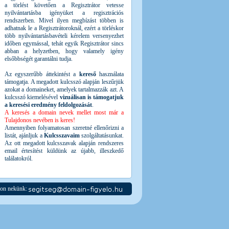
a törlést követően a Regisztrátor vetesse
nyilvántartásba igényüket a regisztrációs
rendszerben. Mivel ilyen megbízást többen is
adhatnak le a Regisztrátoroknál, ezért a törléskor
több nyilvántartásbavételi kérelem versenyezhet
időben egymással, tehát egyik Regisztrátor sincs
abban a helyzetben, hogy valamely igény
elsőbbségét garantálni tudja.
Az egyszerűbb áttekintést a
kereső
használata
támogatja. A megadott kulcsszó alapján leszűrjük
azokat a domaineket, amelyek tartalmazzák azt. A
kulcsszó kiemelésével
vizuálisan is támogatjuk
a keresési eredmény feldolgozását
.
A keresés a domain nevek mellet most már a
Tulajdonos nevében is keres!
Amennyiben folyamatosan szeretné ellenőrizni a
listát, ajánljuk a
Kulcsszavaim
szolgáltatásunkat.
Az ott megadott kulcsszavak alapján rendszeres
email értesítést küldünk az újabb, illeszkedő
találatokról.
jon nekünk: