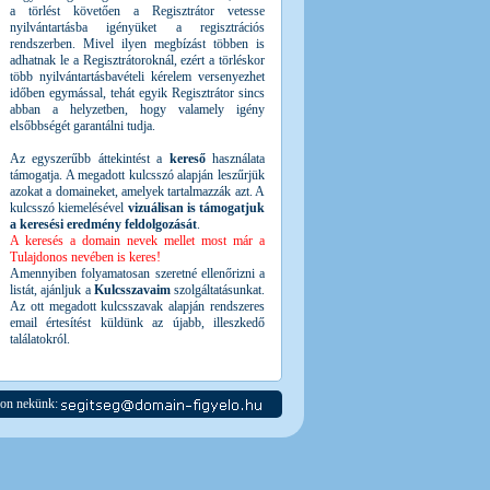
a törlést követően a Regisztrátor vetesse
nyilvántartásba igényüket a regisztrációs
rendszerben. Mivel ilyen megbízást többen is
adhatnak le a Regisztrátoroknál, ezért a törléskor
több nyilvántartásbavételi kérelem versenyezhet
időben egymással, tehát egyik Regisztrátor sincs
abban a helyzetben, hogy valamely igény
elsőbbségét garantálni tudja.
Az egyszerűbb áttekintést a
kereső
használata
támogatja. A megadott kulcsszó alapján leszűrjük
azokat a domaineket, amelyek tartalmazzák azt. A
kulcsszó kiemelésével
vizuálisan is támogatjuk
a keresési eredmény feldolgozását
.
A keresés a domain nevek mellet most már a
Tulajdonos nevében is keres!
Amennyiben folyamatosan szeretné ellenőrizni a
listát, ajánljuk a
Kulcsszavaim
szolgáltatásunkat.
Az ott megadott kulcsszavak alapján rendszeres
email értesítést küldünk az újabb, illeszkedő
találatokról.
jon nekünk: