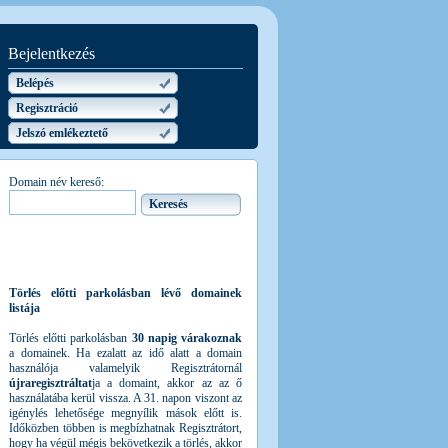
Bejelentkezés
Belépés
Regisztráció
Jelszó emlékeztető
Domain név kereső:
Törlés előtti parkolásban lévő domainek
listája
Törlés előtti parkolásban
30 napig várakoznak
a domainek. Ha ezalatt az idő alatt a domain
használója valamelyik Regisztrátornál
újraregisztráltat
ja a domaint, akkor az az ő
használatába kerül vissza. A 31. napon viszont az
igénylés lehetősége megnyílik mások előtt is.
Időközben többen is megbízhatnak Regisztrátort,
hogy ha végül mégis bekövetkezik a törlés, akkor