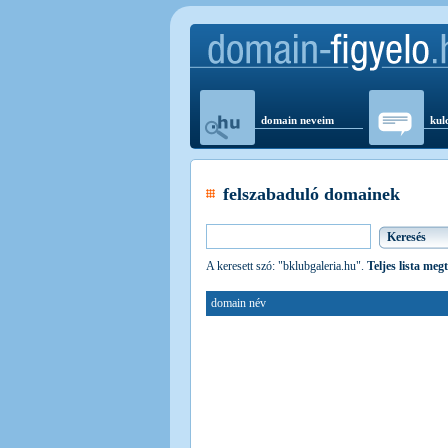
domain neveim
kul
felszabaduló domainek
A keresett szó: "bklubgaleria.hu".
Teljes lista meg
domain név