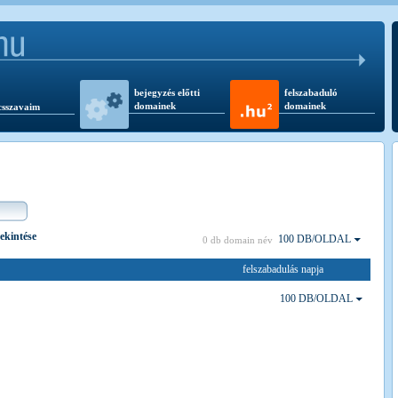
bejegyzés előtti
felszabaduló
domainek
domainek
csszavaim
tekintése
100 DB/OLDAL
0 db domain név
felszabadulás napja
100 DB/OLDAL