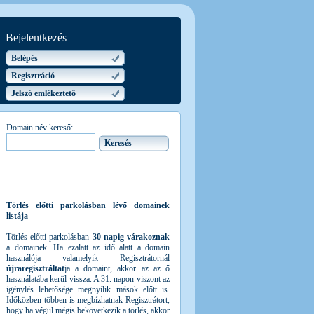
Bejelentkezés
Belépés
Regisztráció
Jelszó emlékeztető
Domain név kereső:
Törlés előtti parkolásban lévő domainek
listája
Törlés előtti parkolásban
30 napig várakoznak
a domainek. Ha ezalatt az idő alatt a domain
használója valamelyik Regisztrátornál
újraregisztráltat
ja a domaint, akkor az az ő
használatába kerül vissza. A 31. napon viszont az
igénylés lehetősége megnyílik mások előtt is.
Időközben többen is megbízhatnak Regisztrátort,
hogy ha végül mégis bekövetkezik a törlés, akkor