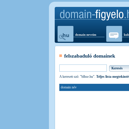
domain neveim
kul
felszabaduló domainek
A keresett szó: "blhse.hu".
Teljes lista megtekinté
domain név