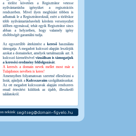
a törlést követően a Regisztrátor vetesse
nyilvántartásba igényüket a regisztrációs
rendszerben. Mivel ilyen megbízást többen is
adhatnak le a Regisztrátoroknál, ezért a törléskor
több nyilvántartásbavételi kérelem versenyezhet
időben egymással, tehát egyik Regisztrátor sincs
abban a helyzetben, hogy valamely igény
elsőbbségét garantálni tudja.
Az egyszerűbb áttekintést a
kereső
használata
támogatja. A megadott kulcsszó alapján leszűrjük
azokat a domaineket, amelyek tartalmazzák azt. A
kulcsszó kiemelésével
vizuálisan is támogatjuk
a keresési eredmény feldolgozását
.
A keresés a domain nevek mellet most már a
Tulajdonos nevében is keres!
Amennyiben folyamatosan szeretné ellenőrizni a
listát, ajánljuk a
Kulcsszavaim
szolgáltatásunkat.
Az ott megadott kulcsszavak alapján rendszeres
email értesítést küldünk az újabb, illeszkedő
találatokról.
jon nekünk: