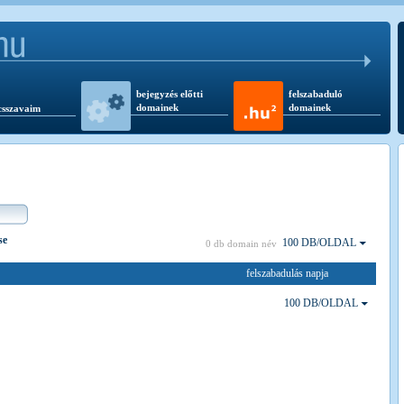
bejegyzés előtti
felszabaduló
domainek
domainek
csszavaim
se
100 DB/OLDAL
0 db domain név
felszabadulás napja
100 DB/OLDAL