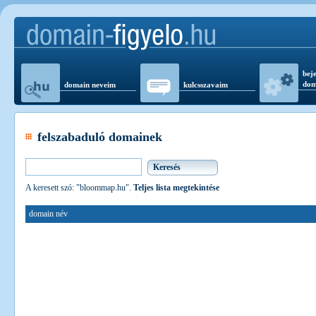
beje
dom
domain neveim
kulcsszavaim
felszabaduló domainek
A keresett szó: "bloommap.hu".
Teljes lista megtekintése
domain név