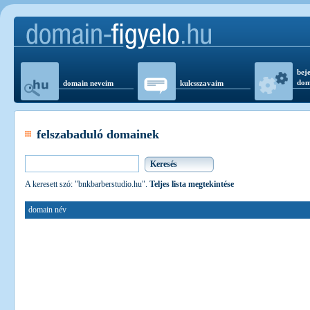
beje
dom
domain neveim
kulcsszavaim
felszabaduló domainek
A keresett szó: "bnkbarberstudio.hu".
Teljes lista megtekintése
domain név