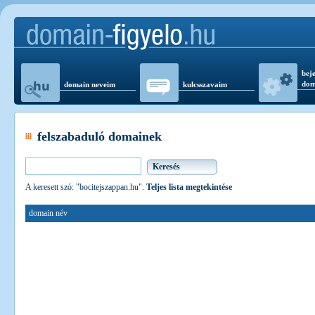
beje
dom
domain neveim
kulcsszavaim
felszabaduló domainek
A keresett szó: "bocitejszappan.hu".
Teljes lista megtekintése
domain név