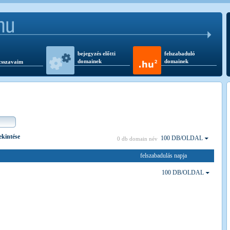
bejegyzés előtti
felszabaduló
domainek
domainek
csszavaim
ekintése
100 DB/OLDAL
0 db domain név
felszabadulás napja
100 DB/OLDAL