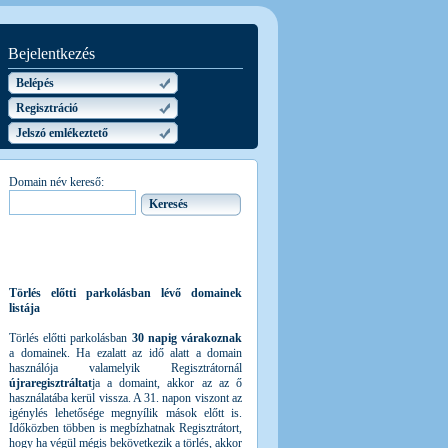
Bejelentkezés
Belépés
Regisztráció
Jelszó emlékeztető
Domain név kereső:
Törlés előtti parkolásban lévő domainek
listája
Törlés előtti parkolásban
30 napig várakoznak
a domainek. Ha ezalatt az idő alatt a domain
használója valamelyik Regisztrátornál
újraregisztráltat
ja a domaint, akkor az az ő
használatába kerül vissza. A 31. napon viszont az
igénylés lehetősége megnyílik mások előtt is.
Időközben többen is megbízhatnak Regisztrátort,
hogy ha végül mégis bekövetkezik a törlés, akkor