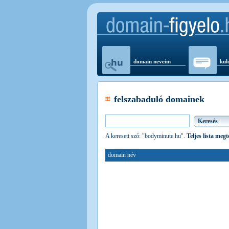
domain neveim
kul
felszabaduló domainek
A keresett szó: "bodyminute.hu".
Teljes lista megt
domain név