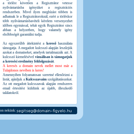
a törlést követően a Regisztrátor vetesse
nyilvántartásba igényüket a regisztrációs
rendszerben. Mivel ilyen megbízást többen is
adhatnak le a Regisztrátoroknál, ezért a törléskor
több nyilvántartásbavételi kérelem versenyezhet
időben egymással, tehát egyik Regisztrátor sincs
abban a helyzetben, hogy valamely igény
elsőbbségét garantálni tudja.
Az egyszerűbb áttekintést a
kereső
használata
támogatja. A megadott kulcsszó alapján leszűrjük
azokat a domaineket, amelyek tartalmazzák azt. A
kulcsszó kiemelésével
vizuálisan is támogatjuk
a keresési eredmény feldolgozását
.
A keresés a domain nevek mellet most már a
Tulajdonos nevében is keres!
Amennyiben folyamatosan szeretné ellenőrizni a
listát, ajánljuk a
Kulcsszavaim
szolgáltatásunkat.
Az ott megadott kulcsszavak alapján rendszeres
email értesítést küldünk az újabb, illeszkedő
találatokról.
jon nekünk: