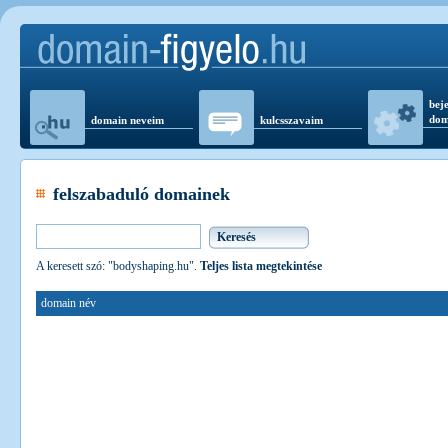
beje
dom
domain neveim
kulcsszavaim
felszabaduló domainek
A keresett szó: "bodyshaping.hu".
Teljes lista megtekintése
domain név