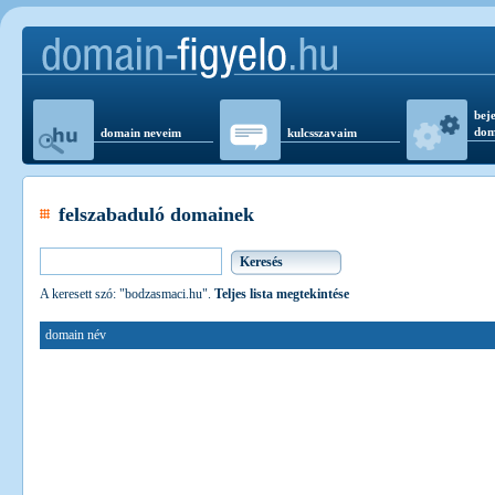
beje
dom
domain neveim
kulcsszavaim
felszabaduló domainek
A keresett szó: "bodzasmaci.hu".
Teljes lista megtekintése
domain név