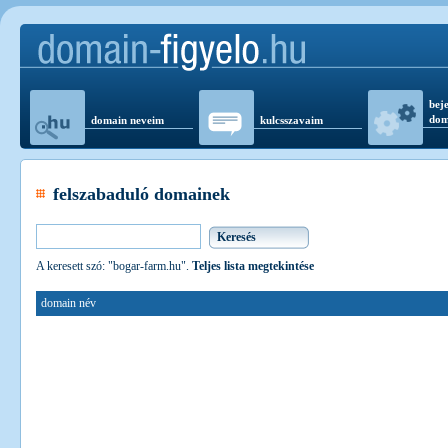
beje
dom
domain neveim
kulcsszavaim
felszabaduló domainek
A keresett szó: "bogar-farm.hu".
Teljes lista megtekintése
domain név