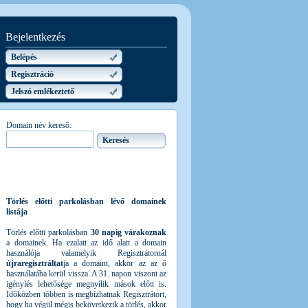
Bejelentkezés
Belépés
Regisztráció
Jelszó emlékeztető
Domain név kereső:
Törlés előtti parkolásban lévő domainek
listája
Törlés előtti parkolásban
30 napig várakoznak
a domainek. Ha ezalatt az idő alatt a domain
használója valamelyik Regisztrátornál
újraregisztráltat
ja a domaint, akkor az az ő
használatába kerül vissza. A 31. napon viszont az
igénylés lehetősége megnyílik mások előtt is.
Időközben többen is megbízhatnak Regisztrátort,
hogy ha végül mégis bekövetkezik a törlés, akkor