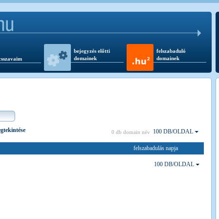
bejegyzés előtti
felszabaduló
domainek
domainek
csszavaim
egtekintése
100 DB/OLDAL
0 db domain név
felszabadulás napja
100 DB/OLDAL