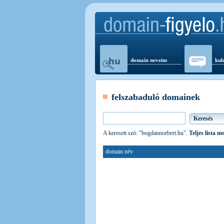
domain neveim
kul
felszabaduló domainek
A keresett szó: "bogdannorbert.hu".
Teljes lista m
domain név