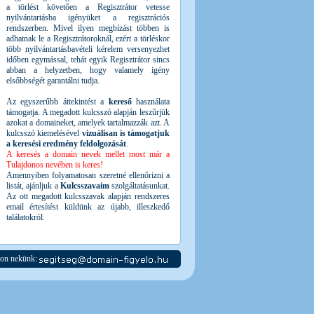
a törlést követően a Regisztrátor vetesse
nyilvántartásba igényüket a regisztrációs
rendszerben. Mivel ilyen megbízást többen is
adhatnak le a Regisztrátoroknál, ezért a törléskor
több nyilvántartásbavételi kérelem versenyezhet
időben egymással, tehát egyik Regisztrátor sincs
abban a helyzetben, hogy valamely igény
elsőbbségét garantálni tudja.
Az egyszerűbb áttekintést a
kereső
használata
támogatja. A megadott kulcsszó alapján leszűrjük
azokat a domaineket, amelyek tartalmazzák azt. A
kulcsszó kiemelésével
vizuálisan is támogatjuk
a keresési eredmény feldolgozását
.
A keresés a domain nevek mellet most már a
Tulajdonos nevében is keres!
Amennyiben folyamatosan szeretné ellenőrizni a
listát, ajánljuk a
Kulcsszavaim
szolgáltatásunkat.
Az ott megadott kulcsszavak alapján rendszeres
email értesítést küldünk az újabb, illeszkedő
találatokról.
jon nekünk: