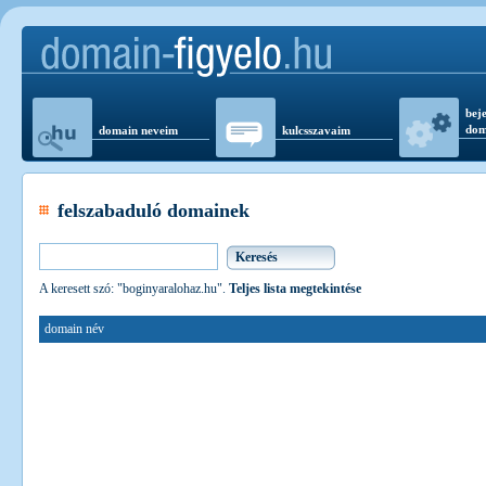
beje
dom
domain neveim
kulcsszavaim
felszabaduló domainek
A keresett szó: "boginyaralohaz.hu".
Teljes lista megtekintése
domain név