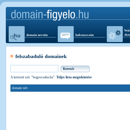
beje
dom
domain neveim
kulcsszavaim
felszabaduló domainek
A keresett szó: "bogoscsaba.hu".
Teljes lista megtekintése
domain név