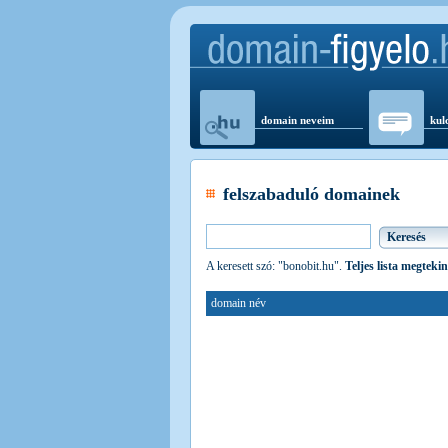
domain neveim
kul
felszabaduló domainek
A keresett szó: "bonobit.hu".
Teljes lista megtekin
domain név