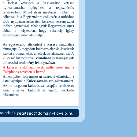
a törlést követően a Regisztrátor vetesse
nyilvántartásba igényüket a regisztrációs
rendszerben. Mivel ilyen megbízást többen is
adhatnak le a Regisztrátoroknál, ezért a törléskor
több nyilvántartásbavételi kérelem versenyezhet
időben egymással, tehát egyik Regisztrátor sincs
abban a helyzetben, hogy valamely igény
elsőbbségét garantálni tudja.
Az egyszerűbb áttekintést a
kereső
használata
támogatja. A megadott kulcsszó alapján leszűrjük
azokat a domaineket, amelyek tartalmazzák azt. A
kulcsszó kiemelésével
vizuálisan is támogatjuk
a keresési eredmény feldolgozását
.
A keresés a domain nevek mellet most már a
Tulajdonos nevében is keres!
Amennyiben folyamatosan szeretné ellenőrizni a
listát, ajánljuk a
Kulcsszavaim
szolgáltatásunkat.
Az ott megadott kulcsszavak alapján rendszeres
email értesítést küldünk az újabb, illeszkedő
találatokról.
jon nekünk: