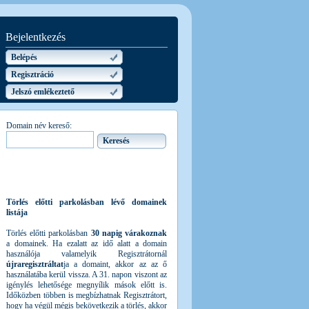
Bejelentkezés
Belépés
Regisztráció
Jelszó emlékeztető
Domain név kereső:
Törlés előtti parkolásban lévő domainek
listája
Törlés előtti parkolásban
30 napig várakoznak
a domainek. Ha ezalatt az idő alatt a domain
használója valamelyik Regisztrátornál
újraregisztráltat
ja a domaint, akkor az az ő
használatába kerül vissza. A 31. napon viszont az
igénylés lehetősége megnyílik mások előtt is.
Időközben többen is megbízhatnak Regisztrátort,
hogy ha végül mégis bekövetkezik a törlés, akkor