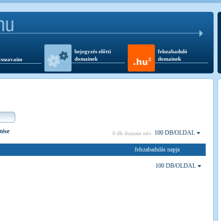
bejegyzés előtti
felszabaduló
domainek
domainek
csszavaim
tése
100 DB/OLDAL
0 db domain név
felszabadulás napja
100 DB/OLDAL