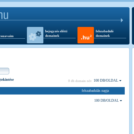
bejegyzés előtti
felszabaduló
domainek
domainek
csszavaim
gtekintése
100 DB/OLDAL
0 db domain név
felszabadulás napja
100 DB/OLDAL