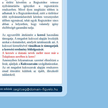
a törlést követően a Regisztrátor vetesse
nyilvántartásba igényüket a regisztrációs
rendszerben. Mivel ilyen megbízást többen is
adhatnak le a Regisztrátoroknál, ezért a törléskor
több nyilvántartásbavételi kérelem versenyezhet
időben egymással, tehát egyik Regisztrátor sincs
abban a helyzetben, hogy valamely igény
elsőbbségét garantálni tudja.
Az egyszerűbb áttekintést a
kereső
használata
támogatja. A megadott kulcsszó alapján leszűrjük
azokat a domaineket, amelyek tartalmazzák azt. A
kulcsszó kiemelésével
vizuálisan is támogatjuk
a keresési eredmény feldolgozását
.
A keresés a domain nevek mellet most már a
Tulajdonos nevében is keres!
Amennyiben folyamatosan szeretné ellenőrizni a
listát, ajánljuk a
Kulcsszavaim
szolgáltatásunkat.
Az ott megadott kulcsszavak alapján rendszeres
email értesítést küldünk az újabb, illeszkedő
találatokról.
jon nekünk: