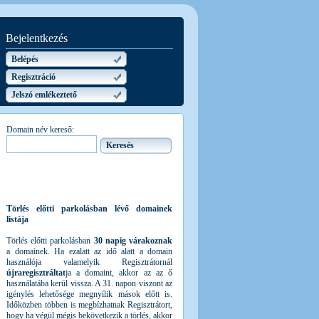
Bejelentkezés
Belépés
Regisztráció
Jelszó emlékeztető
Domain név kereső:
Törlés előtti parkolásban lévő domainek
listája
Törlés előtti parkolásban
30 napig várakoznak
a domainek. Ha ezalatt az idő alatt a domain
használója valamelyik Regisztrátornál
újraregisztráltat
ja a domaint, akkor az az ő
használatába kerül vissza. A 31. napon viszont az
igénylés lehetősége megnyílik mások előtt is.
Időközben többen is megbízhatnak Regisztrátort,
hogy ha végül mégis bekövetkezik a törlés, akkor