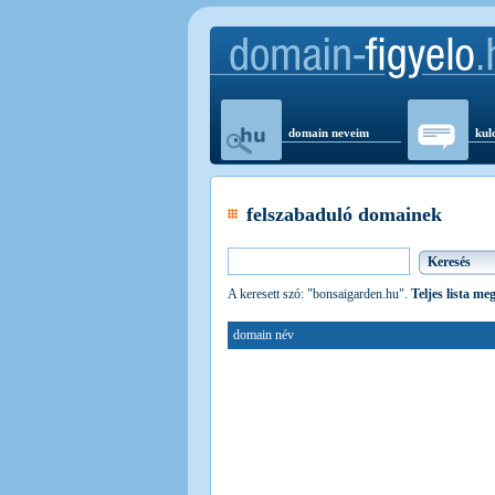
domain neveim
kul
felszabaduló domainek
A keresett szó: "bonsaigarden.hu".
Teljes lista me
domain név