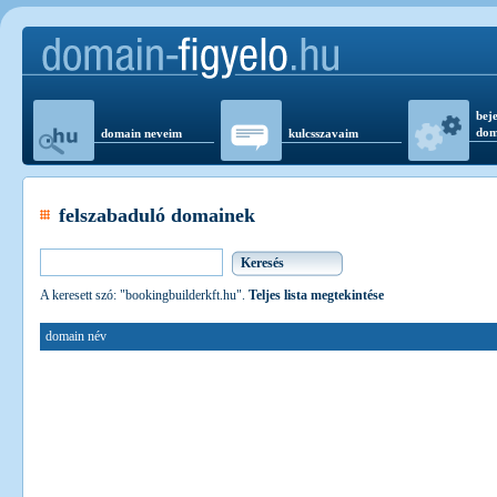
beje
dom
domain neveim
kulcsszavaim
felszabaduló domainek
A keresett szó: "bookingbuilderkft.hu".
Teljes lista megtekintése
domain név