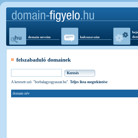
beje
dom
domain neveim
kulcsszavaim
felszabaduló domainek
A keresett szó: "borbalagyogyaszat.hu".
Teljes lista megtekintése
domain név