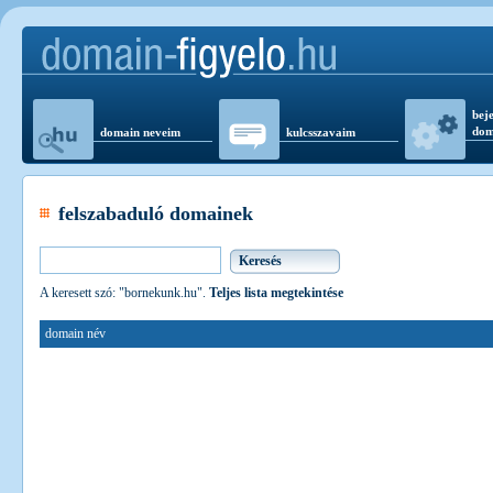
beje
dom
domain neveim
kulcsszavaim
felszabaduló domainek
A keresett szó: "bornekunk.hu".
Teljes lista megtekintése
domain név