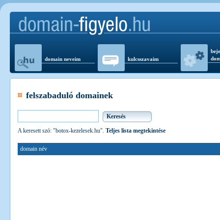
beje
dom
domain neveim
kulcsszavaim
felszabaduló domainek
A keresett szó: "botox-kezelesek.hu".
Teljes lista megtekintése
domain név