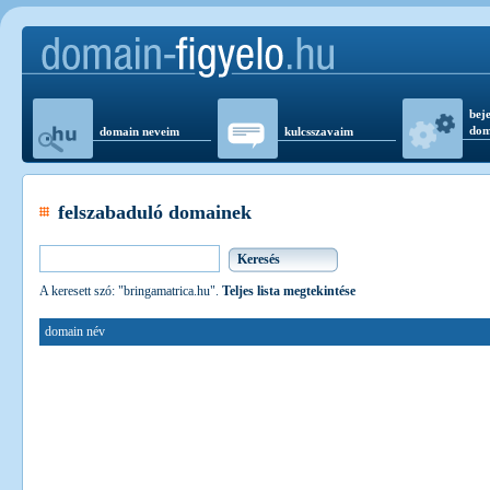
beje
dom
domain neveim
kulcsszavaim
felszabaduló domainek
A keresett szó: "bringamatrica.hu".
Teljes lista megtekintése
domain név